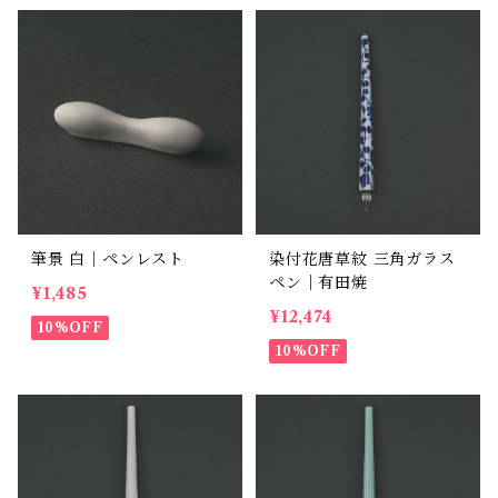
筆景 白｜ペンレスト
染付花唐草紋 三角ガラス
ペン｜有田焼
¥1,485
¥12,474
10%OFF
10%OFF