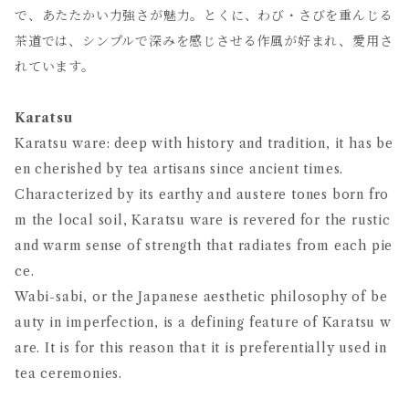
で、あたたかい力強さが魅力。とくに、わび・さびを重んじる
茶道では、シンプルで深みを感じさせる作風が好まれ、愛用さ
れています。
Karatsu
Karatsu ware: deep with history and tradition, it has be
en cherished by tea artisans since ancient times.
Characterized by its earthy and austere tones born fro
m the local soil, Karatsu ware is revered for the rustic
and warm sense of strength that radiates from each pie
ce.
Wabi-sabi, or the Japanese aesthetic philosophy of be
auty in imperfection, is a defining feature of Karatsu w
are. It is for this reason that it is preferentially used in
tea ceremonies.