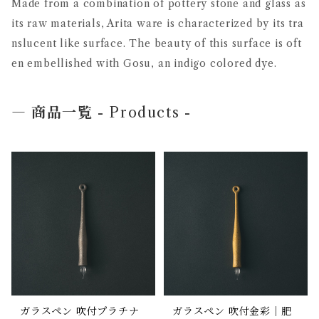
Made from a combination of pottery stone and glass as
its raw materials, Arita ware is characterized by its tra
nslucent like surface. The beauty of this surface is oft
en embellished with Gosu, an indigo colored dye.
― 商品一覧
- Products -
ガラスペン 吹付プラチナ
ガラスペン 吹付金彩｜肥