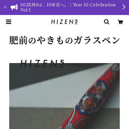
HIZEN5は、10年目へ。｜Year 10 Celebration
Vol.1