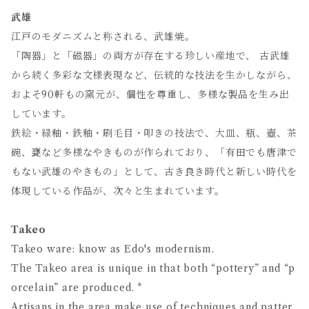
武雄
江戸のモダニズムと称される、武雄焼。
「陶器」と「磁器」の両方が存在する珍しい産地で、 古武雄
から続く多彩な文様表現など、伝統的な技法を生かしながら、
およそ90軒もの窯元が、個性を尊重し、多様な製品を生み出
しています。
鉄絵・緑釉・鉄釉・刷毛目・叩きの技法で、大皿、瓶、壺、茶
碗、甕など多様なやきものが作られており、「有田でも唐津で
もない武雄のやきもの」として、古き良き時代と新しい時代を
体現している作品が、次々と生まれています。
Takeo
Takeo ware: know as Edo's modernism.
The Takeo area is unique in that both “pottery” and “p
orcelain” are produced. *
Artisans in the area make use of techniques and patter